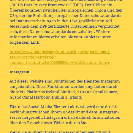
„EU-US Data Privacy Framework“ (DPF). Der DPF ist ein
Übereinkommen zwischen der Europäischen Union und den
USA, der die Einhaltung europäischer Datenschutzstandards
bei Datenverarbeitungen in den USA gewährleisten soll.
Jedes nach dem DPF zertifizierte Unternehmen verpflichtet
sich, diese Datenschutzstandards einzuhalten. Weitere
Informationen hierzu erhalten Sie vom Anbieter unter
folgendem Link:
https://www.dataprivacyframework.gov/s/participant-
search/participantdetail?
contact=true&id=a2zt0000000GnywAAC&status=Active
Instagram
Auf dieser Website sind Funktionen des Dienstes Instagram
eingebunden. Diese Funktionen werden angeboten durch
die Meta Platforms Ireland Limited, 4 Grand Canal Square,
Grand Canal Harbour, Dublin 2, Irland.
Wenn das Social-Media-Element aktiv ist, wird eine direkte
Verbindung zwischen Ihrem Endgerät und dem Instagram-
Server hergestellt. Instagram erhält dadurch Informationen
über den Besuch dieser Website durch Sie.
Wenn Sie in Ihrem Instagram-Account eingeloggt sind,