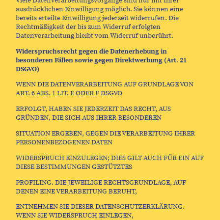
Viele Datenverarbeitungsvorgänge sind nur mit Ihrer
ausdrücklichen Einwilligung möglich. Sie können eine
bereits erteilte Einwilligung jederzeit widerrufen. Die
Rechtmäßigkeit der bis zum Widerruf erfolgten
Datenverarbeitung bleibt vom Widerruf unberührt.
Widerspruchsrecht gegen die Datenerhebung in
besonderen Fällen sowie gegen Direktwerbung (Art. 21
DSGVO)
WENN DIE DATENVERARBEITUNG AUF GRUNDLAGE VON
ART. 6 ABS. 1 LIT. E ODER F DSGVO
ERFOLGT, HABEN SIE JEDERZEIT DAS RECHT, AUS
GRÜNDEN, DIE SICH AUS IHRER BESONDEREN
SITUATION ERGEBEN, GEGEN DIE VERARBEITUNG IHRER
PERSONENBEZOGENEN DATEN
WIDERSPRUCH EINZULEGEN; DIES GILT AUCH FÜR EIN AUF
DIESE BESTIMMUNGEN GESTÜTZTES
PROFILING. DIE JEWEILIGE RECHTSGRUNDLAGE, AUF
DENEN EINE VERARBEITUNG BERUHT,
ENTNEHMEN SIE DIESER DATENSCHUTZERKLÄRUNG.
WENN SIE WIDERSPRUCH EINLEGEN,