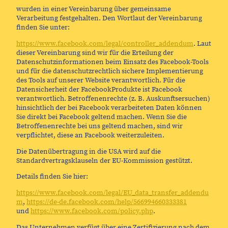
wurden in einer Vereinbarung über gemeinsame
Verarbeitung festgehalten. Den Wortlaut der Vereinbarung
finden Sie unter:
https://www.facebook.com/legal/controller_addendum
. Laut
dieser Vereinbarung sind wir für die Erteilung der
Datenschutzinformationen beim Einsatz des Facebook-Tools
und für die datenschutzrechtlich sichere Implementierung
des Tools auf unserer Website verantwortlich. Für die
Datensicherheit der FacebookProdukte ist Facebook
verantwortlich. Betroffenenrechte (z. B. Auskunftsersuchen)
hinsichtlich der bei Facebook verarbeiteten Daten können
Sie direkt bei Facebook geltend machen. Wenn Sie die
Betroffenenrechte bei uns geltend machen, sind wir
verpflichtet, diese an Facebook weiterzuleiten.
Die Datenübertragung in die USA wird auf die
Standardvertragsklauseln der EU-Kommission gestützt.
Details finden Sie hier:
https://www.facebook.com/legal/EU_data_transfer_addendu
m
,
https://de-de.facebook.com/help/566994660333381
und
https://www.facebook.com/policy.php
.
Das Unternehmen verfügt über eine Zertifizierung nach dem