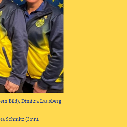
dem Bild), Dimitra Lausberg
 Schmitz (3.v.r.).