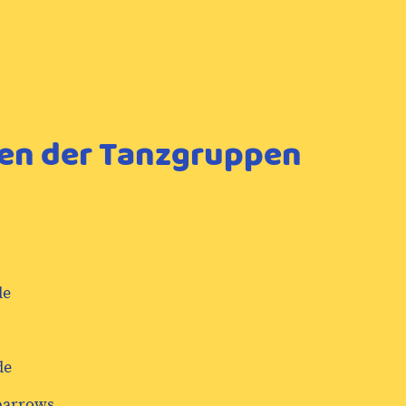
ten der Tanzgruppen
de
de
Sparrows