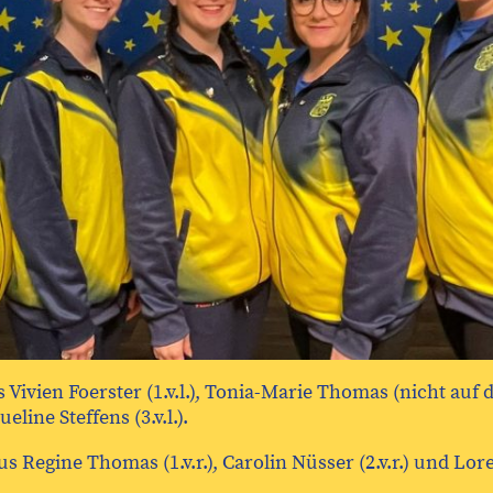
 Vivien Foerster (1.v.l.), Tonia-Marie Thomas (nicht auf 
line Steffens (3.v.l.).
Regine Thomas (1.v.r.), Carolin Nüsser (2.v.r.) und Loreta